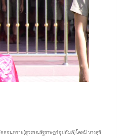
ดอนทราย(สุวรรณรัฐราษฎร์อุปถัมภ์)โดยมี นางสุรี