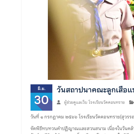
วันสถาปนาคณะลูกเสือแ
มิ.ย.
30
ผู้ช่วยดูแลเว็บ โรงเรียนวัดดอนทราย
วันที่ ๑ กรกฎาคม ๒๕๖๖ โรงเรียนวัดดอนทราย(สุวรรณ
จัดพิธีทบทวนคำปฏิญาณและสวนสนาม เนื่องในวันคล้า