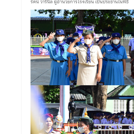
รัตน์ วารีนิล ผู้อำนวยการโรงเรียน เป็นประธานในพิธี