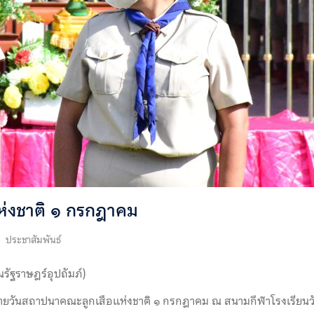
ห่งชาติ ๑ กรกฎาคม
ประชาสัมพันธ์
รัฐราษฎร์อุปถัมภ์)
ยวันสถาปนาคณะลูกเสือแห่งชาติ ๑ กรกฎาคม ณ สนามกีฬาโรงเรียนวัด