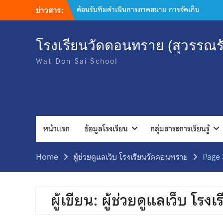
ข่าวสาร:
เข้าร่วมประชุมพัฒนาแนวทางการขับเคลื่อนโรง
พยาบาลส่งเสริมสุขภาพประจำตําบล ถอดบท
เรียนสังคมไทยไร้ยาสูบ
มอบเสื้อกีฬาจำนวน 30 ชุด ให้แก่ โรงเรียนวัด
โรงเรียนวัดดอนทราย (สุวรรณรั
ดอนทราย (สุวรรณรัฐราษฎร์อุปถัมภ์) เพื่อ
Wat Don Sai School
สนับสนุนการเข้าร่วมการแข่งขันกีฬากลุ่ม
โพธารามที่ 1
กิจกรรมเลือกตั้งคณะกรรมการสภานักเรียน ปี
การศึกษา 2569
เข้าร่วมกิจกรรม “ค่ายเสริมสร้างภูมิคุ้มกันเพื่อ
ป้องกันยาเสพติด”จาก โรงเรียนเบญจมราชูทิศ
ราชบุรี
หน้าแรก
ข้อมูลโรงเรียน
กลุ่มสาระการเรียนรู้
เข้าร่วมการประชุมนำเสนอโครงการในกองทุน
หลักประกันสุขภาพเทศบาลตำบลดอนทราย
Home
ผู้ช่วยดูแลเว็บ โรงเรียนวัดดอนทราย
ต้อนรับทีมดำเนินการภาคสนาม การจัดเก็บ
Page 
ข้อมูลโครงการสำรวจสถาณการณ์ระดับสติ
ปัญญาและความฉลาดของเด็กไทย ประจำปี
2569
ผู้เขียน:
ผู้ช่วยดูแลเว็บ โร