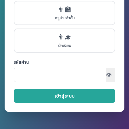
👨‍🏫
ครูประจำชั้น
👨‍🎓
นักเรียน
รหัสผ่าน
👁️
เข้าสู่ระบบ