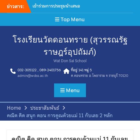
ข่าวสาร:
สุขภาพเทศบาลตำบลดอน
ทราย
Top Menu
ต้อนรับทีมดำเนินการภาค
สนาม การจัดเก็บข้อมูลโครงกา
รสำรวจสถาณการณ์ระดับสติ
โรงเรียนวัดดอนทราย (สุวรรณรัฐ
ปัญญาและความฉลาดของเด็ก
ไทย ประจำปี 2569
ราษฎร์อุปถัมภ์)
เข้าร่วมประชุมพัฒนาแนวทาง
การขับเคลื่อนโรงพยาบาลส่ง
Wat Don Sai School
เสริมสุขภาพประจำตําบล ถอด
032-305122 , 089-2401756
ที่อยู่ 141 หมู่ 5
บทเรียนสังคมไทยไร้ยาสูบ
admin@wdss.ac.th
ต.ดอนทราย อ.โพธาราม จ.ราชบุรี 70120
มอบเสื้อกีฬาจำนวน 30 ชุด ให้
แก่ โรงเรียนวัดดอนทราย
Menu
(สุวรรณรัฐราษฎร์อุปถัมภ์) เพื่อ
สนับสนุนการเข้าร่วมการ
แข่งขันกีฬากลุ่มโพธารามที่ 1
Home
ประชาสัมพันธ์
กิจกรรมเลือกตั้งคณะ
คณิต คิด สนุก ตอน การคูณด้วยแม่ 11 กับเลข 2 หลัก
กรรมการสภานักเรียน ปีการ
ศึกษา 2569
เข้าร่วมกิจกรรม “ค่ายเสริม
สร้างภูมิคุ้มกันเพื่อป้องกันยา
คณิต คิด สนุก ตอน การคูณด้วยแม่ 11 กับเลข