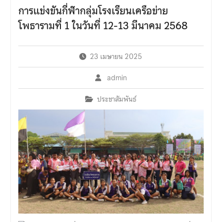
เข้าร่วมกิจกรรม “ค่ายเสริม
การแข่งขันกี่ฬากลุ่มโรงเรียนเครือข่าย
สร้างภูมิคุ้มกันเพื่อป้องกันยา
โพธารามที่ 1 ในวันที่ 12-13 มีนาคม 2568
เสพติด”จาก โรงเรียนเบญจม
ราชูทิศ ราชบุรี
23 เมษายน 2025
admin
ประชาสัมพันธ์