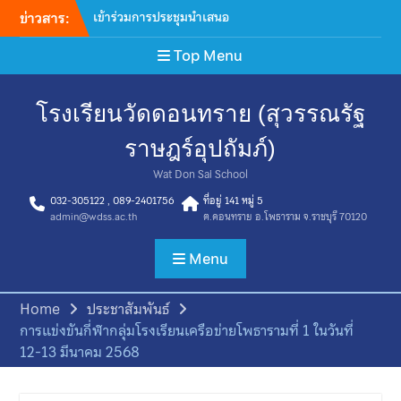
ข่าวสาร:
เข้าร่วมการประชุมนำเสนอ
โครงการในกองทุนหลักประกัน
Top Menu
สุขภาพเทศบาลตำบลดอน
ทราย
ต้อนรับทีมดำเนินการภาค
โรงเรียนวัดดอนทราย (สุวรรณรัฐ
สนาม การจัดเก็บข้อมูลโครงกา
รสำรวจสถาณการณ์ระดับสติ
ราษฎร์อุปถัมภ์)
ปัญญาและความฉลาดของเด็ก
ไทย ประจำปี 2569
Wat Don Sai School
เข้าร่วมประชุมพัฒนาแนวทาง
032-305122 , 089-2401756
ที่อยู่ 141 หมู่ 5
การขับเคลื่อนโรงพยาบาลส่ง
admin@wdss.ac.th
ต.ดอนทราย อ.โพธาราม จ.ราชบุรี 70120
เสริมสุขภาพประจำตําบล ถอด
บทเรียนสังคมไทยไร้ยาสูบ
Menu
มอบเสื้อกีฬาจำนวน 30 ชุด ให้
แก่ โรงเรียนวัดดอนทราย
(สุวรรณรัฐราษฎร์อุปถัมภ์) เพื่อ
Home
ประชาสัมพันธ์
สนับสนุนการเข้าร่วมการ
การแข่งขันกี่ฬากลุ่มโรงเรียนเครือข่ายโพธารามที่ 1 ในวันที่
แข่งขันกีฬากลุ่มโพธารามที่ 1
12-13 มีนาคม 2568
กิจกรรมเลือกตั้งคณะ
กรรมการสภานักเรียน ปีการ
ศึกษา 2569