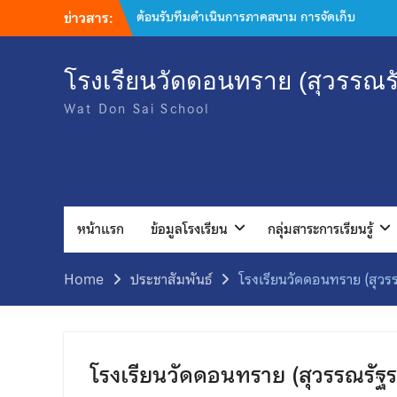
ต้อนรับทีมดำเนินการภาคสนาม การจัดเก็บ
ข่าวสาร:
ข้อมูลโครงการสำรวจสถาณการณ์ระดับสติ
ปัญญาและความฉลาดของเด็กไทย ประจำปี
2569
โรงเรียนวัดดอนทราย (สุวรรณรั
เข้าร่วมประชุมพัฒนาแนวทางการขับเคลื่อนโรง
พยาบาลส่งเสริมสุขภาพประจำตําบล ถอดบท
Wat Don Sai School
เรียนสังคมไทยไร้ยาสูบ
มอบเสื้อกีฬาจำนวน 30 ชุด ให้แก่ โรงเรียนวัด
ดอนทราย (สุวรรณรัฐราษฎร์อุปถัมภ์) เพื่อ
สนับสนุนการเข้าร่วมการแข่งขันกีฬากลุ่ม
โพธารามที่ 1
กิจกรรมเลือกตั้งคณะกรรมการสภานักเรียน ปี
หน้าแรก
ข้อมูลโรงเรียน
กลุ่มสาระการเรียนรู้
การศึกษา 2569
เข้าร่วมกิจกรรม “ค่ายเสริมสร้างภูมิคุ้มกันเพื่อ
ป้องกันยาเสพติด”จาก โรงเรียนเบญจมราชูทิศ
Home
ประชาสัมพันธ์
โรงเรียนวัดดอนทราย (สุวรร
ราชบุรี
เข้าร่วมการประชุมนำเสนอโครงการในกองทุน
หลักประกันสุขภาพเทศบาลตำบลดอนทราย
โรงเรียนวัดดอนทราย (สุวรรณรัฐร