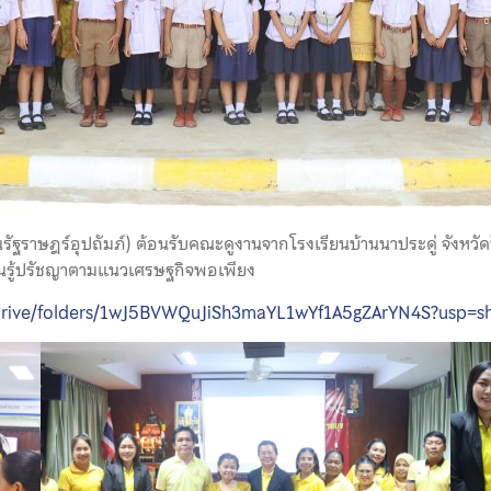
รัฐราษฎร์อุปถัมภ์) ต้อนรับคณะดูงานจากโรงเรียนบ้านนาประดู่ จังหวั
ียนรู้ปรัชญาตามแนวเศรษฐกิจพอเพียง
m/drive/folders/1wJ5BVWQuJiSh3maYL1wYf1A5gZArYN4S?usp=sh