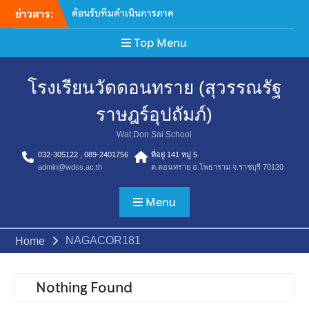
ข่าวสาร:
ต้อนรับทีมดำเนินการภาค
สนาม การจัดเก็บข้อมูลโครงกา
Top Menu
รสำรวจสถาณการณ์ระดับสติ
ปัญญาและความฉลาดของเด็ก
ไทย ประจำปี 2569
โรงเรียนวัดดอนทราย (สุวรรณรัฐ
เข้าร่วมประชุมพัฒนาแนวทาง
การขับเคลื่อนโรงพยาบาลส่ง
ราษฎร์อุปถัมภ์)
เสริมสุขภาพประจำตําบล ถอด
บทเรียนสังคมไทยไร้ยาสูบ
Wat Don Sai School
มอบเสื้อกีฬาจำนวน 30 ชุด ให้
032-305122 , 089-2401756
แก่ โรงเรียนวัดดอนทราย
ที่อยู่ 141 หมู่ 5
admin@wdss.ac.th
ต.ดอนทราย อ.โพธาราม จ.ราชบุรี 70120
(สุวรรณรัฐราษฎร์อุปถัมภ์) เพื่อ
สนับสนุนการเข้าร่วมการ
Menu
แข่งขันกีฬากลุ่มโพธารามที่ 1
กิจกรรมเลือกตั้งคณะ
กรรมการสภานักเรียน ปีการ
NAGACOR181
Home
ศึกษา 2569
เข้าร่วมกิจกรรม “ค่ายเสริม
สร้างภูมิคุ้มกันเพื่อป้องกันยา
Nothing Found
เสพติด”จาก โรงเรียนเบญจม
ราชูทิศ ราชบุรี