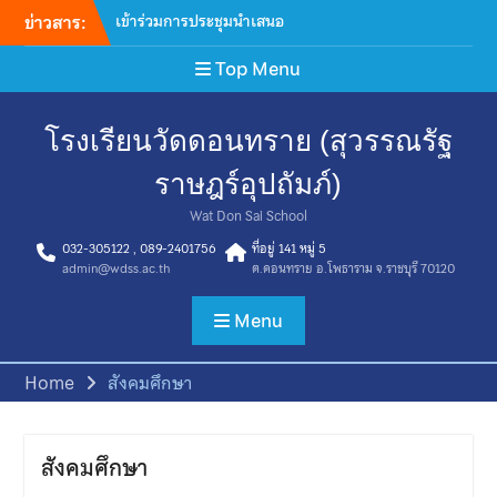
ข่าวสาร:
เข้าร่วมการประชุมนำเสนอ
โครงการในกองทุนหลักประกัน
Top Menu
สุขภาพเทศบาลตำบลดอน
ทราย
ต้อนรับทีมดำเนินการภาค
โรงเรียนวัดดอนทราย (สุวรรณรัฐ
สนาม การจัดเก็บข้อมูลโครงกา
รสำรวจสถาณการณ์ระดับสติ
ราษฎร์อุปถัมภ์)
ปัญญาและความฉลาดของเด็ก
ไทย ประจำปี 2569
Wat Don Sai School
เข้าร่วมประชุมพัฒนาแนวทาง
032-305122 , 089-2401756
ที่อยู่ 141 หมู่ 5
การขับเคลื่อนโรงพยาบาลส่ง
admin@wdss.ac.th
ต.ดอนทราย อ.โพธาราม จ.ราชบุรี 70120
เสริมสุขภาพประจำตําบล ถอด
บทเรียนสังคมไทยไร้ยาสูบ
Menu
มอบเสื้อกีฬาจำนวน 30 ชุด ให้
แก่ โรงเรียนวัดดอนทราย
(สุวรรณรัฐราษฎร์อุปถัมภ์) เพื่อ
Home
สังคมศึกษา
สนับสนุนการเข้าร่วมการ
แข่งขันกีฬากลุ่มโพธารามที่ 1
กิจกรรมเลือกตั้งคณะ
สังคมศึกษา
กรรมการสภานักเรียน ปีการ
ศึกษา 2569