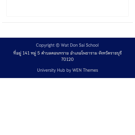
เข้าร่วมกิจกรรม “ค่ายเสริม
สร้างภูมิคุ้มกันเพื่อป้องกันยา
เสพติด”จาก โรงเรียนเบญจม
ราชูทิศ ราชบุรี
Copyright © Wat Don Sai School
ที่อยู่ 141 หมู่ 5 ตำบลดอนทราย อำเภอโพธาราม จังหวัดราชบุรี
70120
University Hub by
WEN Themes