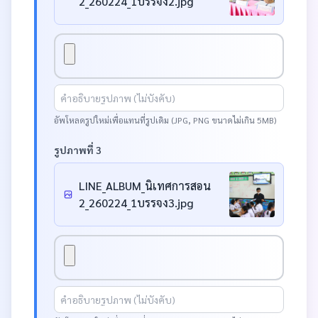
2_260224_1บรรจง2.jpg
อัพโหลดรูปใหม่เพื่อแทนที่รูปเดิม (JPG, PNG ขนาดไม่เกิน 5MB)
รูปภาพที่ 3
LINE_ALBUM_นิเทศการสอน
2_260224_1บรรจง3.jpg