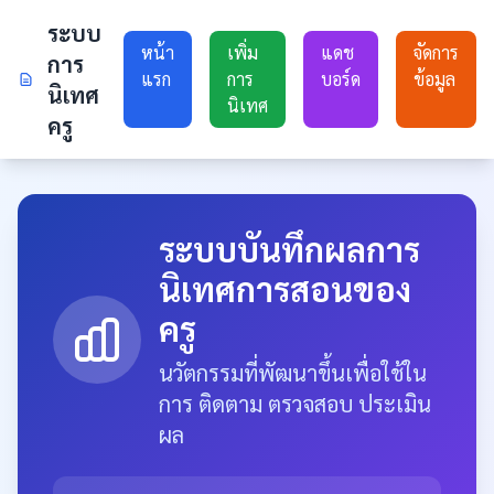
ระบบ
หน้า
เพิ่ม
แดช
จัดการ
การ
แรก
การ
บอร์ด
ข้อมูล
นิเทศ
นิเทศ
ครู
ระบบบันทึกผลการ
นิเทศการสอนของ
ครู
นวัตกรรมที่พัฒนาขึ้นเพื่อใช้ใน
การ ติดตาม ตรวจสอบ ประเมิน
ผล